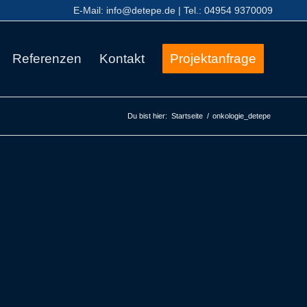
E-Mail:
info@detepe.de
| Tel.:
04954 9370009
Referenzen
Kontakt
Projektanfrage
Du bist hier:
Startseite
/
onkologie_detepe