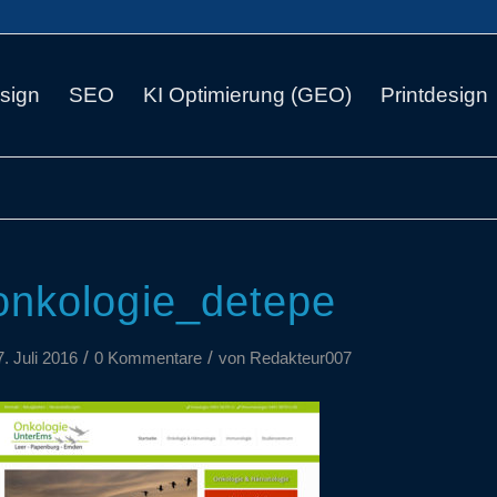
sign
SEO
KI Optimierung (GEO)
Printdesign
onkologie_detepe
/
/
7. Juli 2016
0 Kommentare
von
Redakteur007