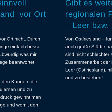
sinnvoll
Gibt es wei
land vor Ort
regionalen 
– Leer bzw.
or Ort nicht. Durch
Von Ostfriesland – fü
inge einfach besser
auch große Städte ha
ubwürdig was mir
sind nicht schlechter
ege beantwortet
Zusammenarbeit der 
Leer (Ostfriesland), 
und zu bestehen!
, den Kunden, die
zulernen und zu
ndruck gewinnt man
age und womit den