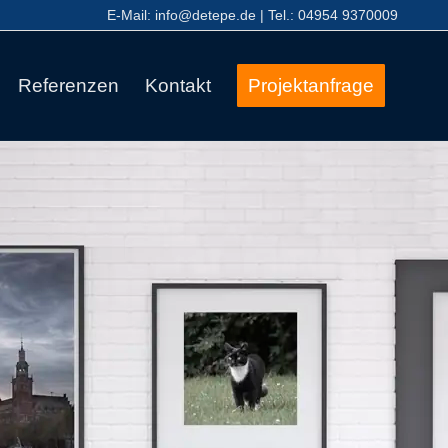
E-Mail:
info@detepe.de
| Tel.:
04954 9370009
Referenzen
Kontakt
Projektanfrage