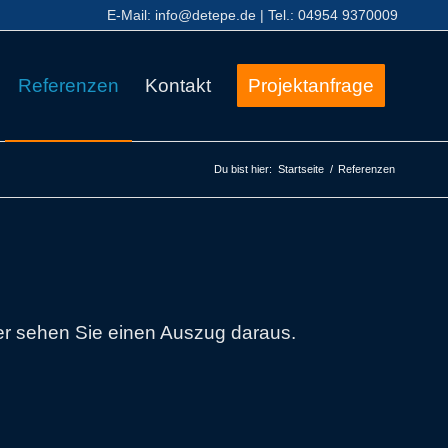
E-Mail:
info@detepe.de
| Tel.:
04954 9370009
Referenzen
Kontakt
Projektanfrage
Du bist hier:
Startseite
/
Referenzen
er sehen Sie einen Auszug daraus.