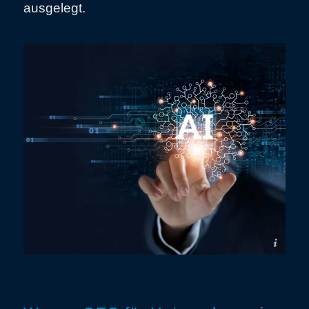
ausgelegt.
AdobeStock_379559091