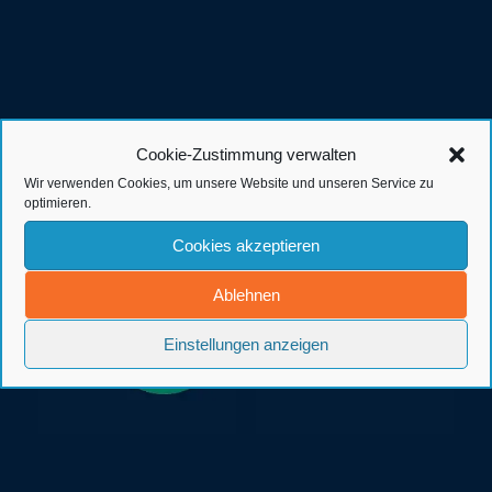
Cookie-Zustimmung verwalten
Kunden der Werbeagentur in
Wir verwenden Cookies, um unsere Website und unseren Service zu
Ostfriesland
optimieren.
Cookies akzeptieren
Ablehnen
Einstellungen anzeigen