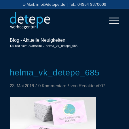
E-Mail:
info@detepe.de
| Tel.:
04954 9370009
Blog - Aktuelle Neuigkeiten
Du bist hier:
Startseite
/
helma_vk_detepe_685
helma_vk_detepe_685
/
/
23. Mai 2019
0 Kommentare
von
Redakteur007