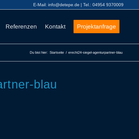
E-Mail:
info@detepe.de
| Tel.:
04954 9370009
Referenzen
Kontakt
Projektanfrage
Du bist hier:
Startseite
/
erecht24-siegel-agenturpartner-blau
artner-blau