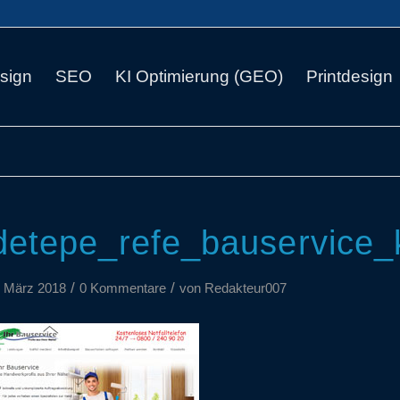
sign
SEO
KI Optimierung (GEO)
Printdesign
detepe_refe_bauservice_
/
/
. März 2018
0 Kommentare
von
Redakteur007