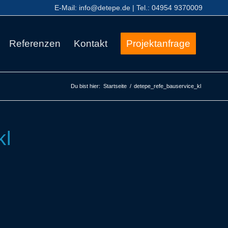
E-Mail:
info@detepe.de
| Tel.:
04954 9370009
Referenzen
Kontakt
Projektanfrage
Du bist hier:
Startseite
/
detepe_refe_bauservice_kl
kl