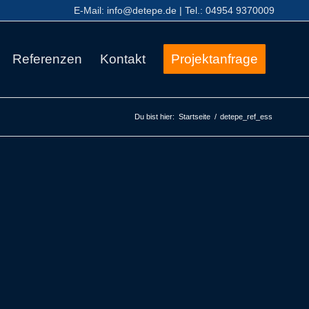
E-Mail:
info@detepe.de
| Tel.:
04954 9370009
Referenzen
Kontakt
Projektanfrage
Du bist hier:
Startseite
/
detepe_ref_ess