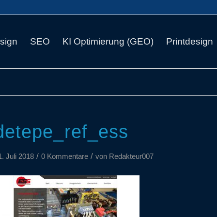
sign
SEO
KI Optimierung (GEO)
Printdesign
detepe_ref_ess
/
/
1. Juli 2018
0 Kommentare
von
Redakteur007