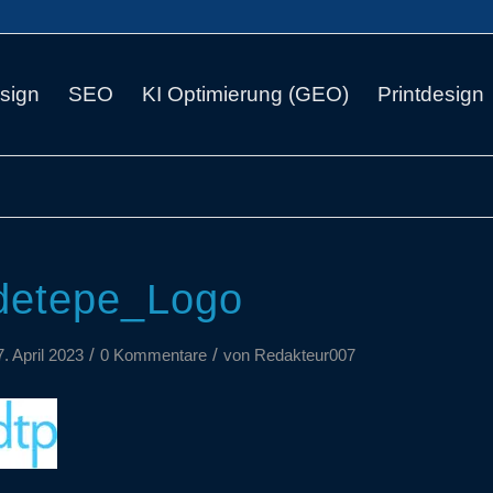
sign
SEO
KI Optimierung (GEO)
Printdesign
detepe_Logo
/
/
7. April 2023
0 Kommentare
von
Redakteur007