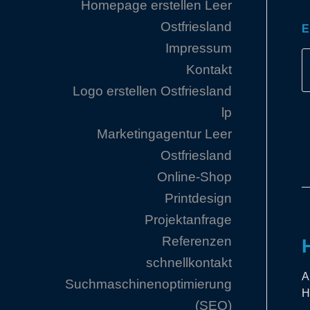
Homepage erstellen Leer
Ostfriesland
E
Impressum
Kontakt
Logo erstellen Ostfriesland
lp
Marketingagentur Leer
Ostfriesland
Online-Shop
Printdesign
Projektanfrage
Referenzen
schnellkontakt
A
Suchmaschinenoptimierung
H
(SEO)