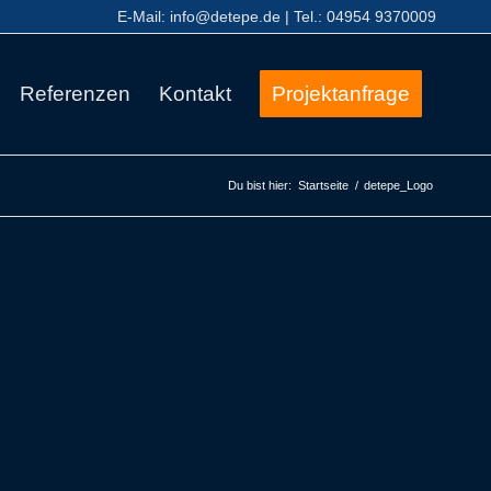
E-Mail:
info@detepe.de
| Tel.:
04954 9370009
Referenzen
Kontakt
Projektanfrage
Du bist hier:
Startseite
/
detepe_Logo