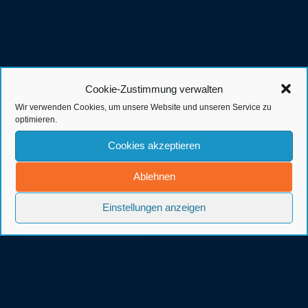
Cookie-Zustimmung verwalten
Kunden der Werbeagentur in
Wir verwenden Cookies, um unsere Website und unseren Service zu
Ostfriesland
optimieren.
Cookies akzeptieren
Ablehnen
Einstellungen anzeigen