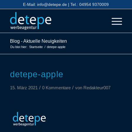
E-Mail:
info@detepe.de
| Tel.:
04954 9370009
Blog - Aktuelle Neuigkeiten
Du bist hier:
Startseite
/
detepe-apple
detepe-apple
/
/
15. März 2021
0 Kommentare
von
Redakteur007