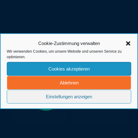
Cookie-Zustimmung verwalten
Kunden der Werbeagentur in
Wir verwenden Cookies, um unsere Website und unseren Service zu
Ostfriesland
optimieren.
Cookies akzeptieren
Ablehnen
Einstellungen anzeigen