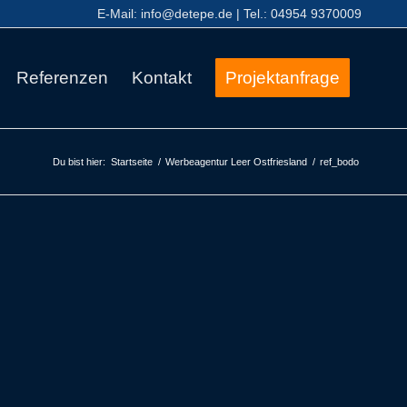
E-Mail:
info@detepe.de
| Tel.:
04954 9370009
Referenzen
Kontakt
Projektanfrage
Du bist hier:
Startseite
/
Werbeagentur Leer Ostfriesland
/
ref_bodo