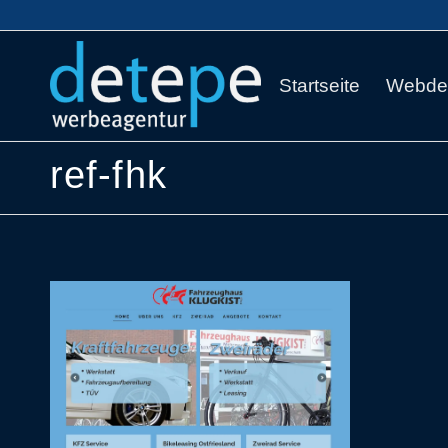
Startseite
Webde
ref-fhk