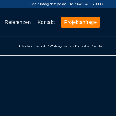
E-Mail:
info@detepe.de
| Tel.:
04954 9370009
Referenzen
Kontakt
Projektanfrage
Du bist hier:
Startseite
/
Werbeagentur Leer Ostfriesland
/
ref-fhk