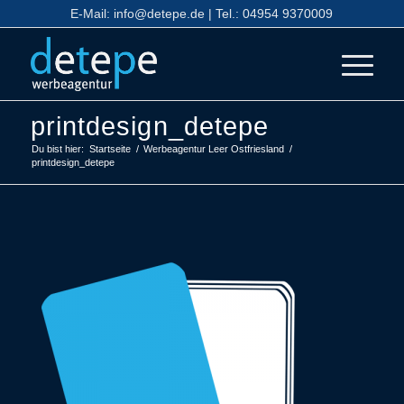
E-Mail:
info@detepe.de
| Tel.:
04954 9370009
printdesign_detepe
Du bist hier:
Startseite
/
Werbeagentur Leer Ostfriesland
/
printdesign_detepe