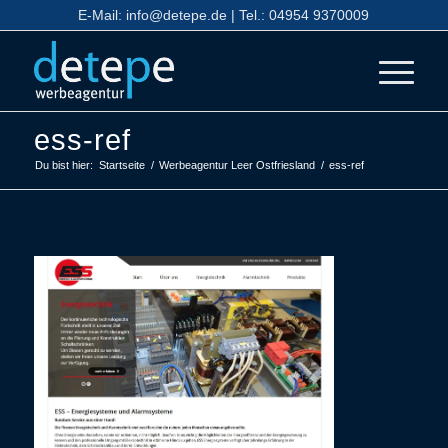
E-Mail:
info@detepe.de
| Tel.:
04954 9370009
ess-ref
Du bist hier:
Startseite
/
Werbeagentur Leer Ostfriesland
/
ess-ref