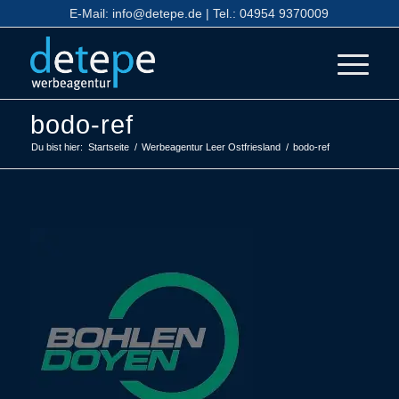
E-Mail:
info@detepe.de
| Tel.:
04954 9370009
bodo-ref
Du bist hier:
Startseite
/
Werbeagentur Leer Ostfriesland
/
bodo-ref