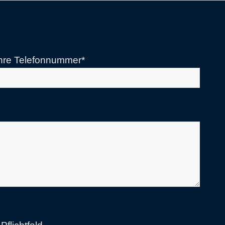
hre Telefonnummer*
Bitte lasse dieses Feld leer.