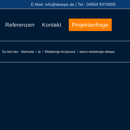
E-Mail:
info@detepe.de
| Tel.:
04954 9370009
Referenzen
Kontakt
Projektanfrage
Du bist hier:
Startseite
/
lp
/
Webdesign Arztpraxis
/
wieso-webdesign-detepe