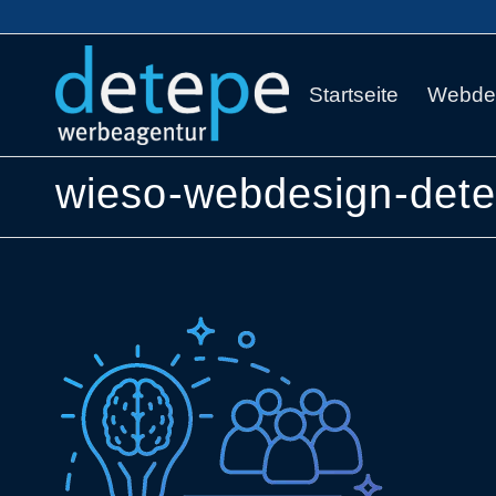
Startseite
Webde
wieso-webdesign-det