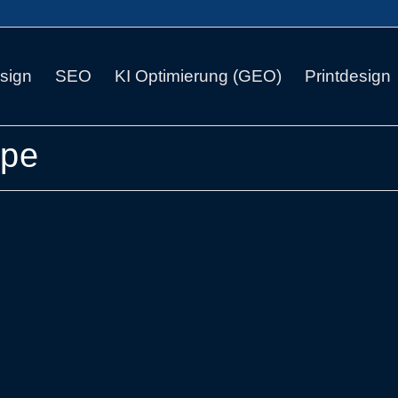
sign
SEO
KI Optimierung (GEO)
Printdesign
epe