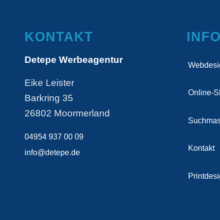
KONTAKT
INF
Detepe Werbeagentur
Webdesi
Eike Leister
Online-
Barkring 35
26802 Moormerland
Suchmas
04954 937 00 09
Kontakt
info@detepe.de
Printdes