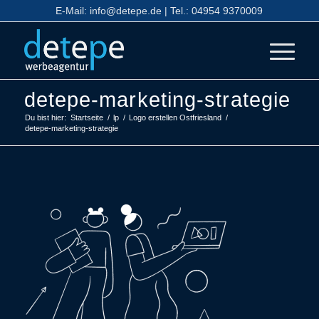
E-Mail:
info@detepe.de
| Tel.:
04954 9370009
detepe-marketing-strategie
Du bist hier:
Startseite
/
lp
/
Logo erstellen Ostfriesland
/
detepe-marketing-strategie