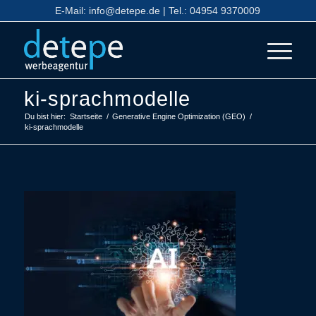
E-Mail:
info@detepe.de
| Tel.:
04954 9370009
ki-sprachmodelle
Du bist hier:
Startseite
/
Generative Engine Optimization (GEO)
/
ki-sprachmodelle